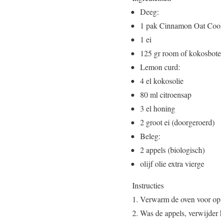
Deeg:
1 pak Cinnamon Oat Coo
1 ei
125 gr room of kokosbote
Lemon curd:
4 el kokosolie
80 ml citroensap
3 el honing
2 groot ei (doorgeroerd)
Beleg:
2 appels (biologisch)
olijf olie extra vierge
Instructies
Verwarm de oven voor op 
Was de appels, verwijder h