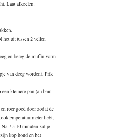
ht. Laat afkoelen.
pakken.
 het uit tussen 2 vellen
deeg en beleg de muffin vorm
upje van deeg worden). Prik
 een kleinere pan (au bain
e en roer goed door zodat de
n kooktemperatuurmeter hebt,
). Na 7 a 10 minuten zul je
 zijn kop houd en het