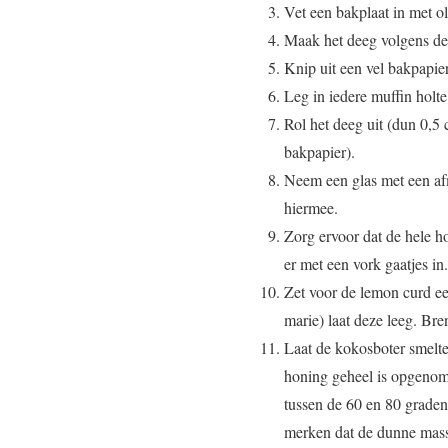
Vet een bakplaat in met ol
Maak het deeg volgens de 
Knip uit een vel bakpapier
Leg in iedere muffin holte
Rol het deeg uit (dun 0,5 
bakpapier).
Neem een glas met een afm
hiermee.
Zorg ervoor dat de hele h
er met een vork gaatjes in
Zet voor de lemon curd ee
marie) laat deze leeg. Br
Laat de kokosboter smelte
honing geheel is opgenomen
tussen de 60 en 80 graden s
merken dat de dunne massa