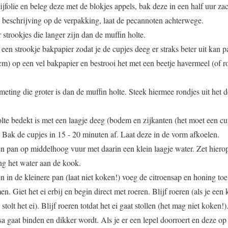
ijfolie en beleg deze met de blokjes appels, bak deze in een half uur zac
beschrijving op de verpakking, laat de pecannoten achterwege.
 strookjes die langer zijn dan de muffin holte.
 een strookje bakpapier zodat je de cupjes deeg er straks beter uit kan 
cm) op een vel bakpapier en bestrooi het met een beetje havermeel (of rol
eting die groter is dan de muffin holte. Steek hiermee rondjes uit het 
olte bedekt is met een laagje deeg (bodem en zijkanten (het moet een c
. Bak de cupjes in 15 - 20 minuten af. Laat deze in de vorm afkoelen.
n pan op middelhoog vuur met daarin een klein laagje water. Zet hierop
eng het water aan de kook.
n in de kleinere pan (laat niet koken!) voeg de citroensap en honing to
. Giet het ei erbij en begin direct met roeren. Blijf roeren (als je ee
tolt het ei). Blijf roeren totdat het ei gaat stollen (het mag niet koken!
 gaat binden en dikker wordt. Als je er een lepel doorroert en deze op