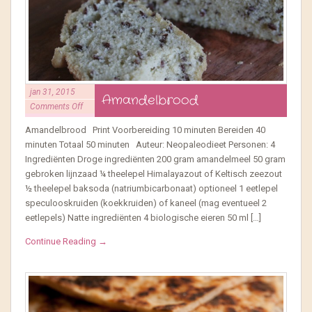
jan 31, 2015
Amandelbrood
Comments Off
Amandelbrood Print Voorbereiding 10 minuten Bereiden 40
minuten Totaal 50 minuten Auteur: Neopaleodieet Personen: 4
Ingrediënten Droge ingrediënten 200 gram amandelmeel 50 gram
gebroken lijnzaad ¼ theelepel Himalayazout of Keltisch zeezout
½ theelepel baksoda (natriumbicarbonaat) optioneel 1 eetlepel
speculooskruiden (koekkruiden) of kaneel (mag eventueel 2
eetlepels) Natte ingrediënten 4 biologische eieren 50 ml […]
Continue Reading →