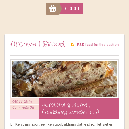
€
0,00
Archive | Brood
RSS feed for this section
dec 22, 2018
Kerststol glutenvrij
Comments Off
(sneldeeg zonder rijs)
Bij Kerstmis hoort een kerststol, althans dat vind ik. Het ziet er