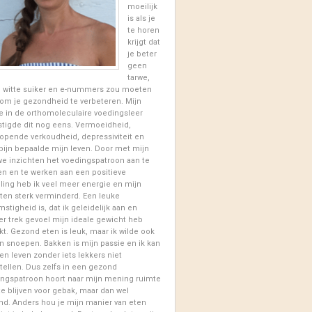
moeilijk
is als je
te horen
krijgt dat
je beter
geen
tarwe,
, witte suiker en e-nummers zou moeten
om je gezondheid te verbeteren. Mijn
e in de orthomoleculaire voedingsleer
tigde dit nog eens. Vermoeidheid,
opende verkoudheid, depressiviteit en
pijn bepaalde mijn leven. Door met mijn
e inzichten het voedingspatroon aan te
n en te werken aan een positieve
lling heb ik veel meer energie en mijn
ten sterk verminderd. Een leuke
mstigheid is, dat ik geleidelijk aan en
r trek gevoel mijn ideale gewicht heb
kt. Gezond eten is leuk, maar ik wilde ook
en snoepen. Bakken is mijn passie en ik kan
n leven zonder iets lekkers niet
tellen. Dus zelfs in een gezond
ngspatroon hoort naar mijn mening ruimte
te blijven voor gebak, maar dan wel
d. Anders hou je mijn manier van eten