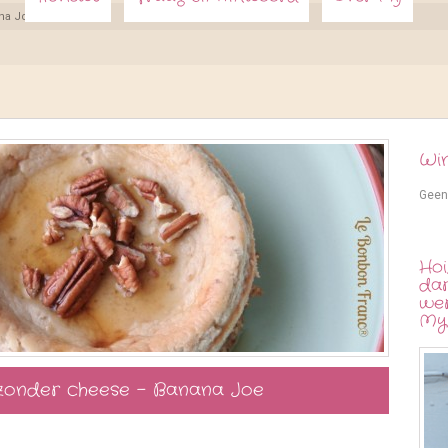
na Joe
Wi
Geen
Hoi
dar
we
My
zonder cheese – Banana Joe