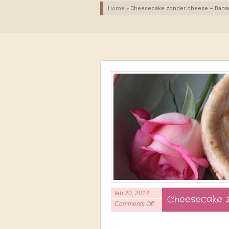
Home
»
Cheesecake zonder cheese – Bana
feb 20, 2014
Cheesecake 
Comments Off