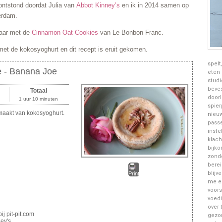
ontstond doordat Julia van
Abbot Kinney’s
en ik in 2014 samen op
erdam.
daar met de
Cinnamon Oat Cookies
van Le Bonbon Franc.
met de kokosyoghurt en dit recept is eruit gekomen.
spelt
 - Banana Joe
eten 
studi
beves
Totaal
doorl
1 uur 10 minuten
spier
emaakt van kokosyoghurt.
nieuw
passe
inste
klach
bijko
zonde
berei
blijv
Print
me ee
voors
voedi
over 
j pit-pit.com
gezon
ey's