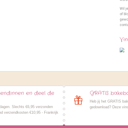
Wil j
of bl
gewo
cont
Vin
riendinnen en deel de
GRATIS bakeb
Heb jij het GRATIS ba
dagen. Slechts €6,95 verzonden
gedownload? Deze vind
and verzendkosten €10,95 - Frankrijk