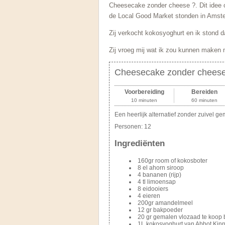
Cheesecake zonder cheese ?. Dit idee 
de Local Good Market stonden in Amst
Zij verkocht kokosyoghurt en ik stond 
Zij vroeg mij wat ik zou kunnen maken 
Cheesecake zonder cheese
Voorbereiding
Bereiden
10 minuten
60 minuten
Een heerlijk alternatief zonder zuivel g
Personen:
12
Ingrediënten
160gr room of kokosboter
8 el ahorn siroop
4 bananen (rijp)
4 tl limoensap
8 eidooiers
4 eieren
200gr amandelmeel
12 gr bakpoeder
20 gr gemalen vlozaad te koop bi
1L kokosyoghurt van Abbot Kinn