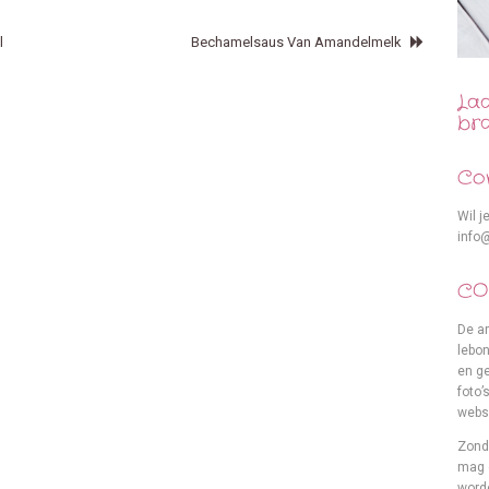
l
Bechamelsaus Van Amandelmelk
La
bra
Co
Wil j
info
CO
De ar
lebo
en ge
foto’
websi
Zond
mag 
word