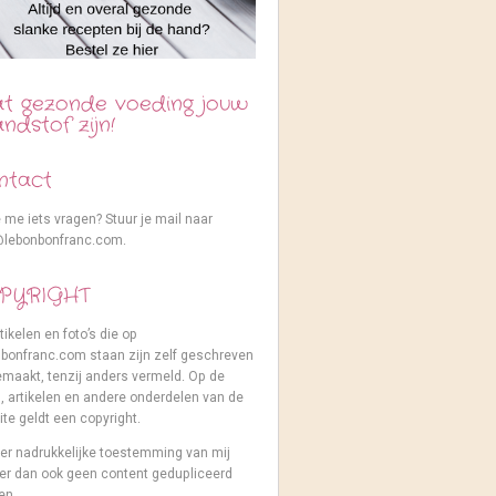
at gezonde voeding jouw
ndstof zijn!
ntact
e me iets vragen? Stuur je mail naar
@lebonbonfranc.com.
PYRIGHT
tikelen en foto’s die op
nbonfranc.com staan zijn zelf geschreven
maakt, tenzij anders vermeld. Op de
s, artikelen en andere onderdelen van de
te geldt een copyright.
er nadrukkelijke toestemming van mij
er dan ook geen content gedupliceerd
en.