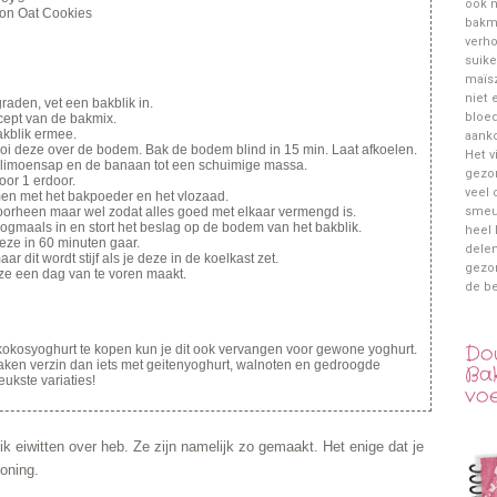
ook n
on Oat Cookies
bakmi
verho
suike
maïsz
niet 
aden, vet een bakblik in.
bloed
ept van de bakmix.
akblik ermee.
aank
oi deze over de bodem. Bak de bodem blind in 15 min. Laat afkoelen.
Het v
t limoensap en de banaan tot een schuimige massa.
gezon
oor 1 erdoor.
veel 
en met het bakpoeder en het vlozaad.
oorheen maar wel zodat alles goed met elkaar vermengd is.
smeuï
nogmaals in en stort het beslag op de bodem van het bakblik.
heel 
eze in 60 minuten gaar.
delen
 dit wordt stijf als je deze in de koelkast zet.
gezo
deze een dag van te voren maakt.
de be
Do
 kokosyoghurt te kopen kun je dit ook vervangen voor gewone yoghurt.
maken verzin dan iets met geitenyoghurt, walnoten en gedroogde
Bak
eukste variaties!
vo
s ik eiwitten over heb. Ze zijn namelijk zo gemaakt. Het enige dat je
oning.