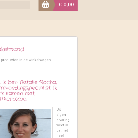
t
€
0,00
g
e
e
r
r
nkelmand
 producten in de winkelwagen.
, ik ben Natalie Rocha,
mvoedingspecialist. Ik
rk samen met
MicroZoo.
Uit
eigen
ervaring
weet ik
dat het
heel