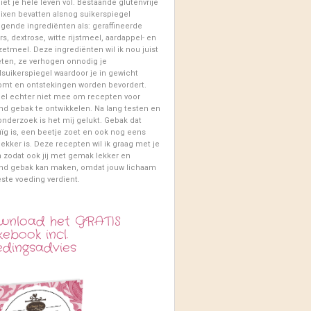
iet je hele leven vol. Bestaande glutenvrije
xen bevatten alsnog suikerspiegel
gende ingrediënten als: geraffineerde
rs, dextrose, witte rijstmeel, aardappel- en
etmeel. Deze ingrediënten wil ik nou juist
eten, ze verhogen onnodig je
suikerspiegel waardoor je in gewicht
omt en ontstekingen worden bevordert.
iel echter niet mee om recepten voor
d gebak te ontwikkelen. Na lang testen en
onderzoek is het mij gelukt. Gebak dat
g is, een beetje zoet en ook nog eens
lekker is. Deze recepten wil ik graag met je
 zodat ook jij met gemak lekker en
nd gebak kan maken, omdat jouw lichaam
ste voeding verdient.
wnload het GRATIS
ebook incl.
edingsadvies