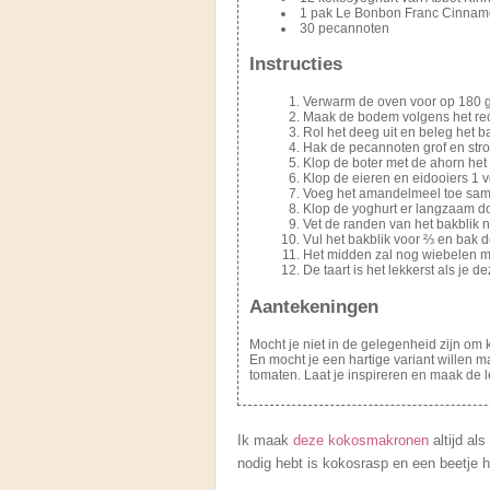
1 pak Le Bonbon Franc Cinnam
30 pecannoten
Instructies
Verwarm de oven voor op 180 gr
Maak de bodem volgens het rec
Rol het deeg uit en beleg het b
Hak de pecannoten grof en stro
Klop de boter met de ahorn he
Klop de eieren en eidooiers 1 v
Voeg het amandelmeel toe sam
Klop de yoghurt er langzaam d
Vet de randen van het bakblik 
Vul het bakblik voor ⅔ en bak d
Het midden zal nog wiebelen maar
De taart is het lekkerst als je 
Aantekeningen
Mocht je niet in de gelegenheid zijn om
En mocht je een hartige variant willen 
tomaten. Laat je inspireren en maak de l
Ik maak
deze kokosmakronen
altijd al
nodig hebt is kokosrasp en een beetje h